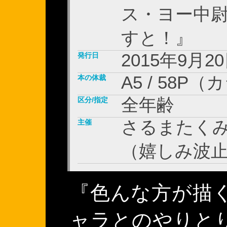
ス・ヨー中
すと！』
2015年9月2
発行日
A5 / 58P
本の体裁
全年齢
区分/指定
さるまたくみ
主催
（嬉しみ波
『色んな方が描
ャラとのやりと