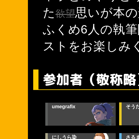
た
思いが本の
欲望
ふくめ6人の執
ストをお楽しみ
参加者（敬称略
umegrafix
そう
にしうら染
さる