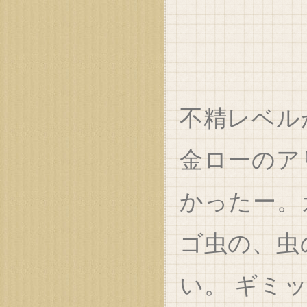
不精レベル
金ローのア
かったー。
ゴ虫の、虫
い。 ギミ