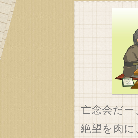
亡念会だー
絶望を肉に