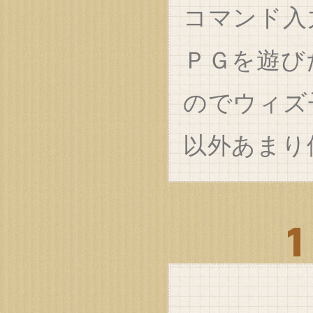
コマンド入
ＰＧを遊び
のでウィズ
以外あまり