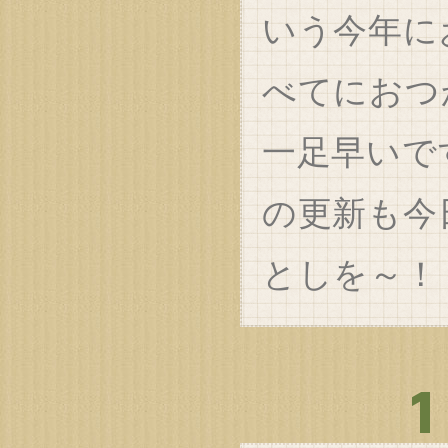
いう今年に
べてにおつ
一足早いで
の更新も今
としを～！