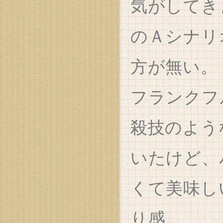
気がしてき
のＡシナリ
方が無い。
フランクフ
殺技のよう
いたけど、
くて美味し
り感。