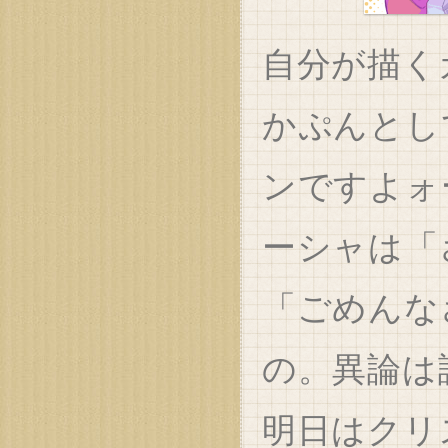
自分が描く
かぷんとし
ンですよォ
ーシャは「
「ごめんな
の。異論は
明日はクリ