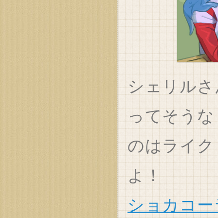
シェリルさ
ってそうな
のはライク
よ！
ショカコー