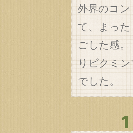
外界のコン
て、まった
ごした感。
りピクミン
でした。