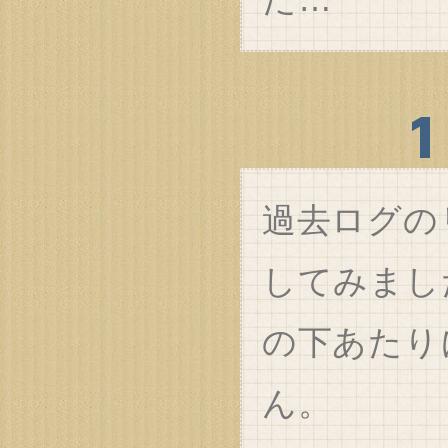
過去ログの
してみまし
の下あたり
ん。