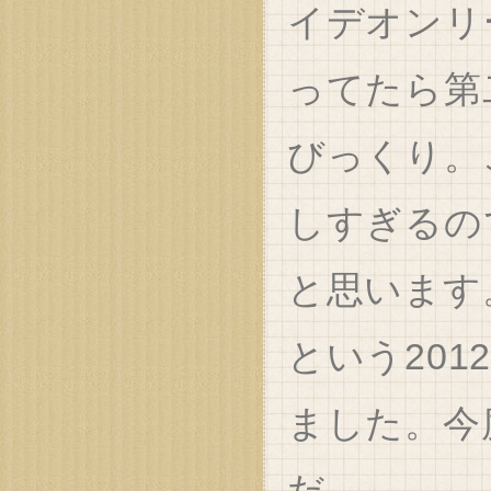
イデオンリ
ってたら第
びっくり。
しすぎるの
と思います
という20
ました。今
だ…