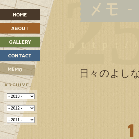
2
メモ - 
HOME
ABOUT
GALLERY
CONTACT
MEMO
日々のよし