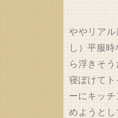
ややリアル
し）平服時
ら浮きそう
寝ぼけてト
ーにキッチ
めようとし