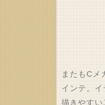
またもCメ
インテ。イ
描きやすい