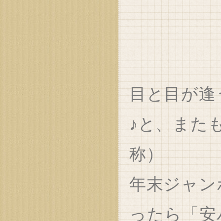
目と目が逢
♪と、また
称）
年末ジャン
ったら「安