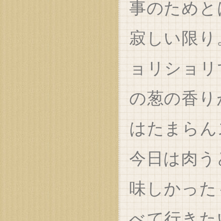
事のためと
寂しい限り
ョリショリ
の葱の香り
はたまらん
今日は肉う
味しかった
べて行きた