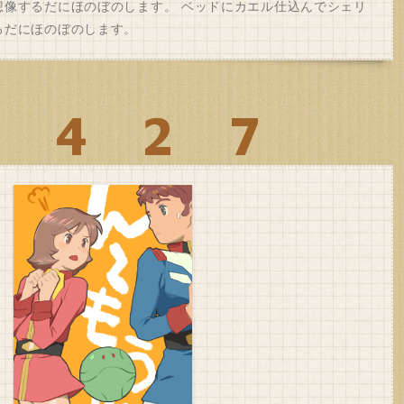
想像するだにほのぼのします。 ベッドにカエル仕込んでシェリ
るだにほのぼのします。
0427