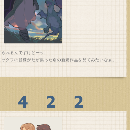
げられるんですけどーッ。
のスッタフの皆様がたが集った別の新規作品を見てみたいなぁ。
。
0422