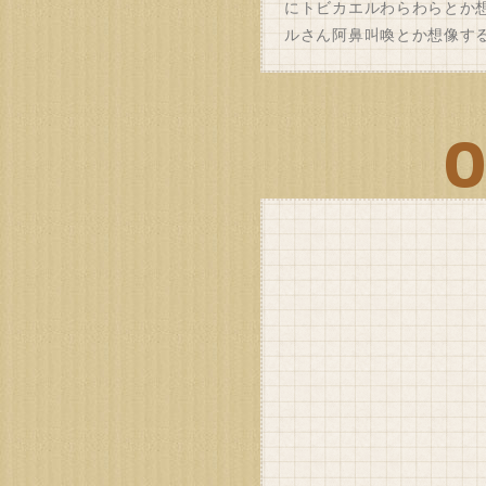
にトビカエルわらわらとか
ルさん阿鼻叫喚とか想像す