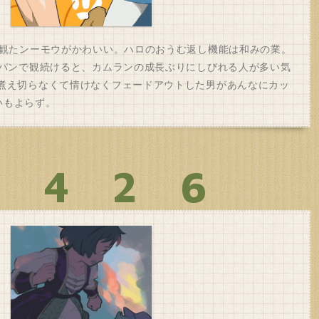
に観たンーモウがかわいい。ハロのおうむ返し機能は和みの業。
スパンで観続けると、カムランの成長ぶりにしびれる人が多い気
 煮え切らなくて情けなくフェードアウトした男があんなにカッ
いもよらず。
0426